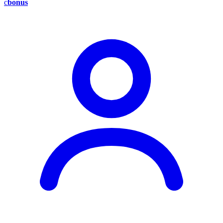
c
bonus