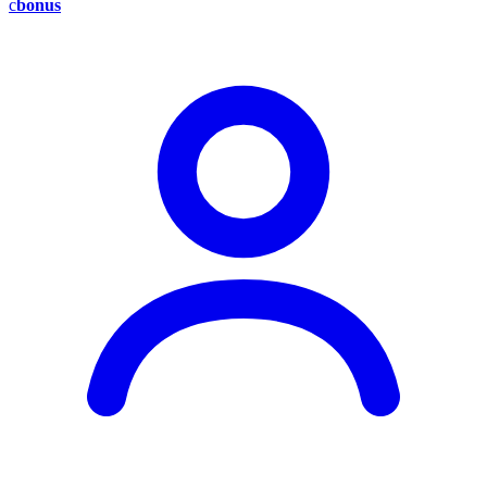
c
bonus