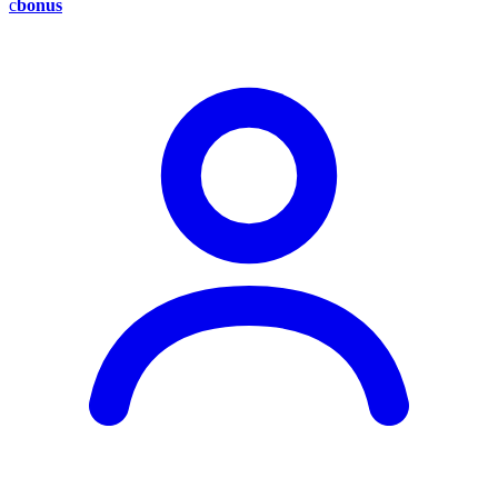
c
bonus