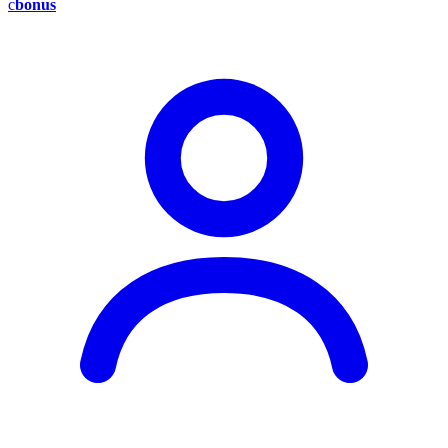
c
bonus