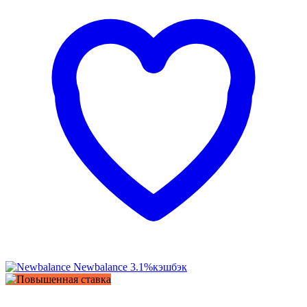
Newbalance
3.1%
кэшбэк