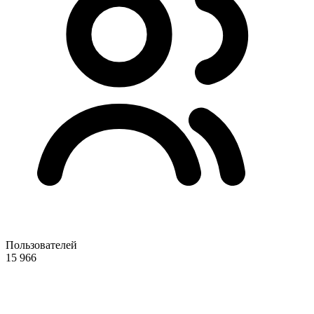
Пользователей
15 966