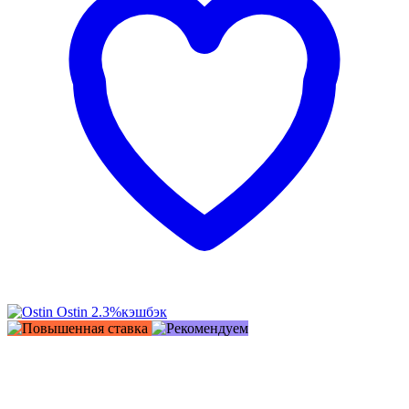
Ostin
2.3%
кэшбэк