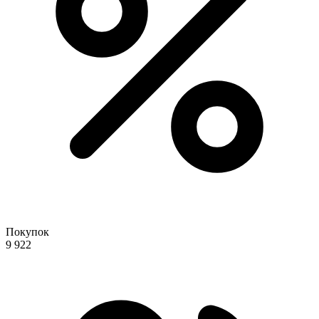
Покупок
9 922