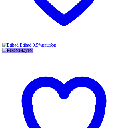
Etihad
0.5%
кэшбэк