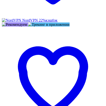
NordVPN
22%
кэшбэк