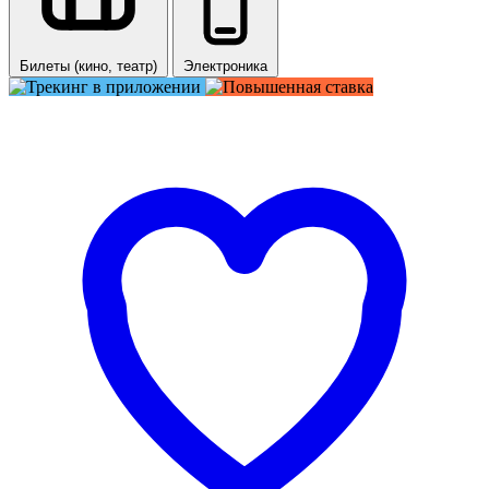
Билеты (кино, театр)
Электроника