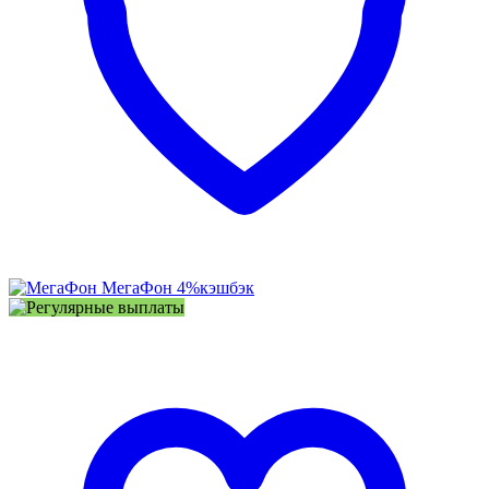
МегаФон
4%
кэшбэк