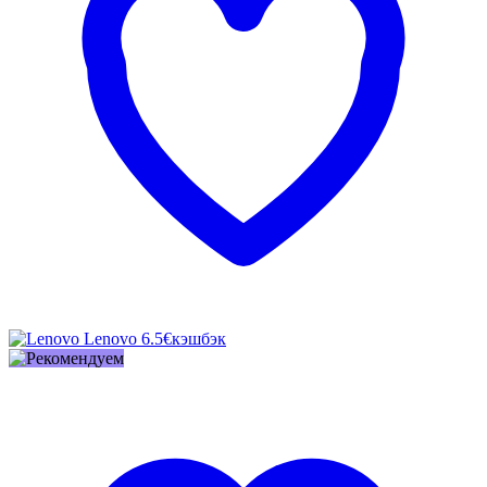
Lenovo
6.5€
кэшбэк