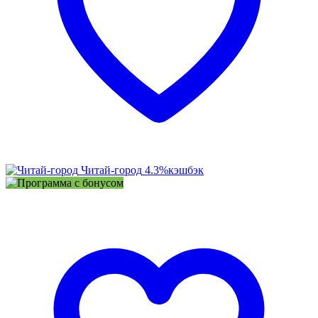
Читай-город
4.3%
кэшбэк