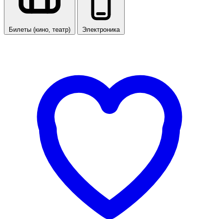
Билеты (кино, театр)
Электроника