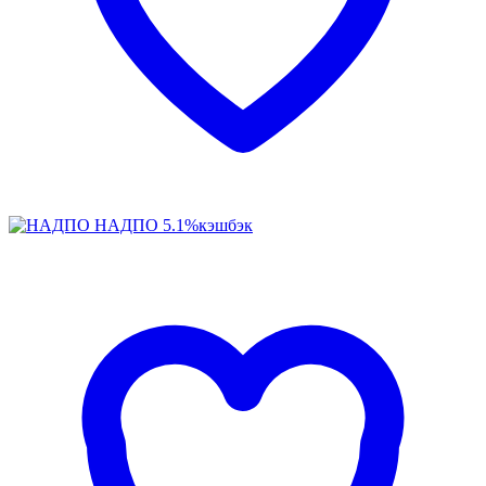
НАДПО
5.1%
кэшбэк