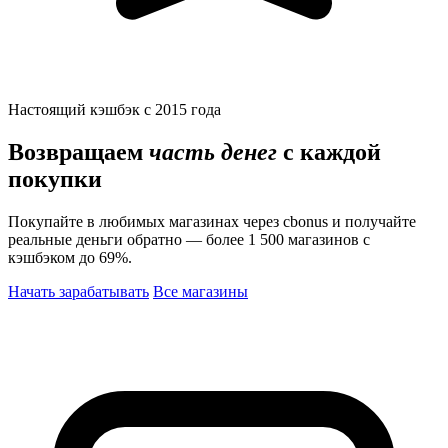
Настоящий кэшбэк с 2015 года
Возвращаем
часть денег
с каждой
покупки
Покупайте в любимых магазинах через cbonus и получайте
реальные деньги обратно — более 1 500 магазинов с
кэшбэком до 69%.
Начать зарабатывать
Все магазины