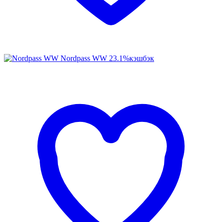
Nordpass WW
23.1%
кэшбэк