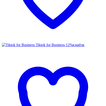
Tiktok for Business
12%
кэшбэк