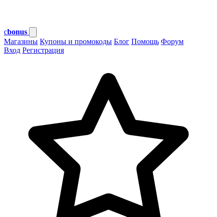
c
bonus
Магазины
Купоны и промокоды
Блог
Помощь
Форум
Вход
Регистрация