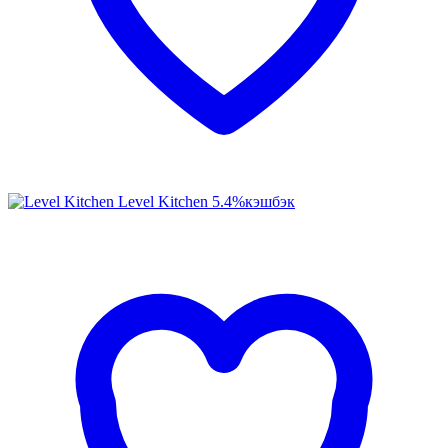
Level Kitchen
5.4%
кэшбэк