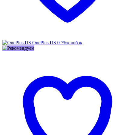
OnePlus US
0.7%
кэшбэк