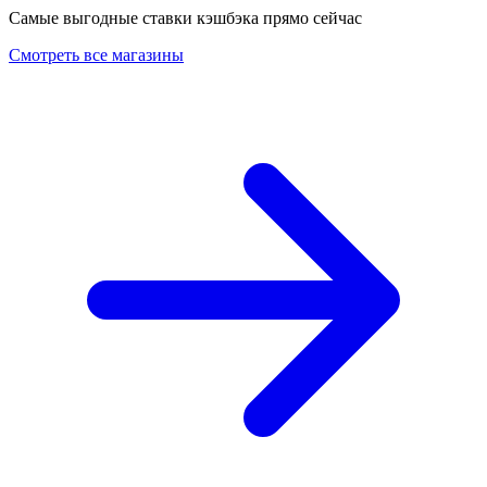
Самые выгодные ставки кэшбэка прямо сейчас
Смотреть все магазины