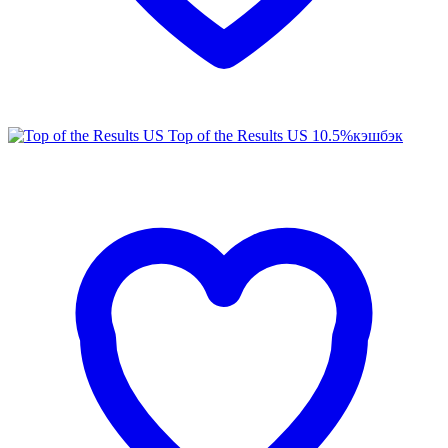
Top of the Results US
10.5%
кэшбэк