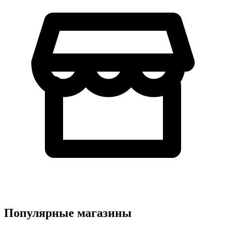
Популярные магазины