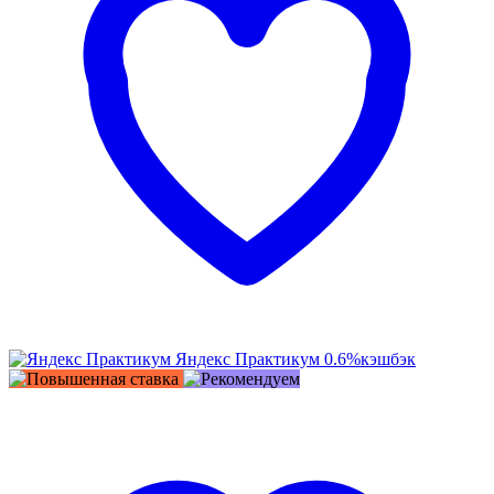
Яндекс Практикум
0.6%
кэшбэк