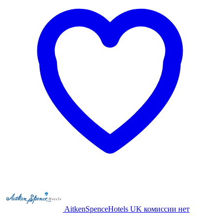
AitkenSpenceHotels UK
комиссии нет