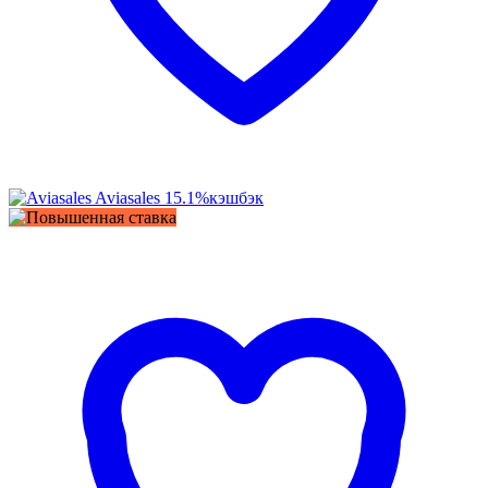
Aviasales
15.1%
кэшбэк