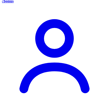
c
bonus