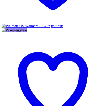
Walmart US
4.2$
кэшбэк