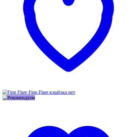
Finn Flare
кэшбэка нет