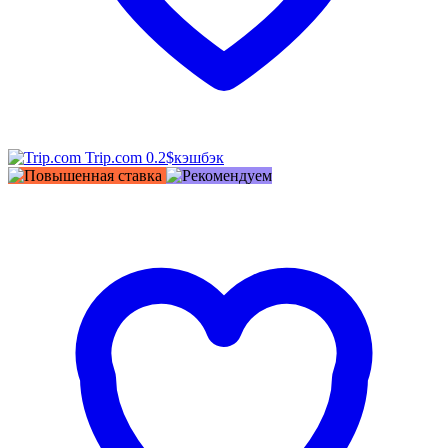
Trip.com
0.2$
кэшбэк