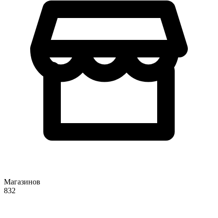
Магазинов
832