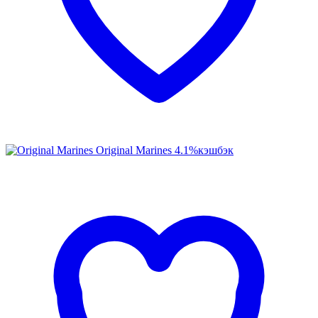
Original Marines
4.1%
кэшбэк