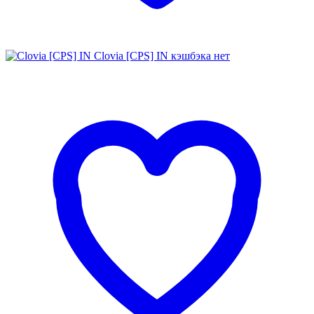
Clovia [CPS] IN
кэшбэка нет