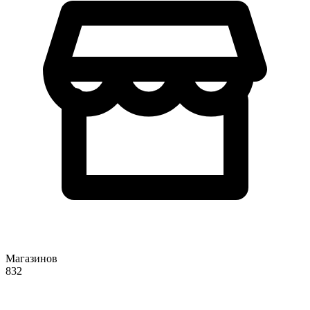
Магазинов
832