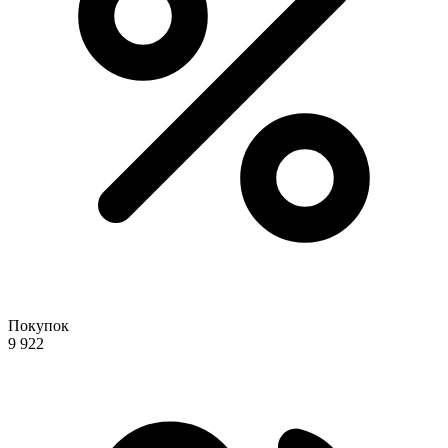
Покупок
9 922