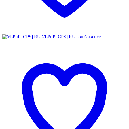
УБРиР [CPS] RU
кэшбэка нет