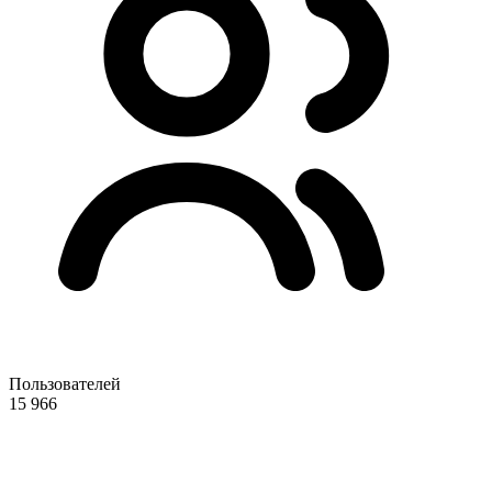
Пользователей
15 966