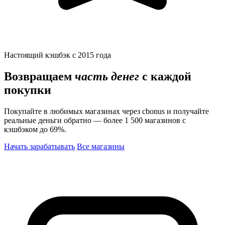
Настоящий кэшбэк с 2015 года
Возвращаем
часть денег
с каждой
покупки
Покупайте в любимых магазинах через cbonus и получайте
реальные деньги обратно — более 1 500 магазинов с
кэшбэком до 69%.
Начать зарабатывать
Все магазины