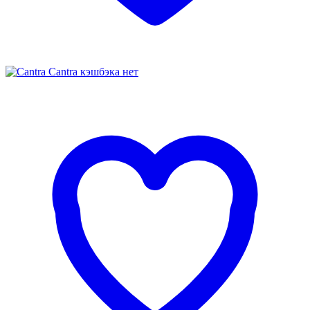
Cantra
кэшбэка нет