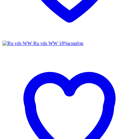
Ru vds WW
18%
кэшбэк