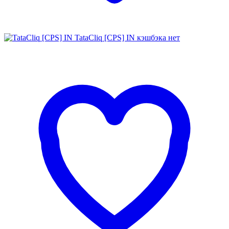
TataCliq [CPS] IN
кэшбэка нет