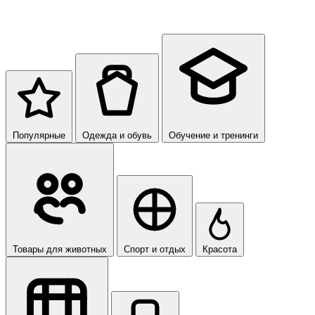
Популярные
Одежда и обувь
Обучение и тренинги
Товары для животных
Спорт и отдых
Красота