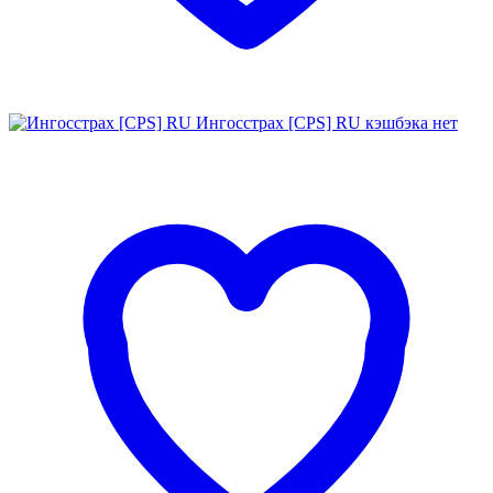
Ингосстрах [CPS] RU
кэшбэка нет