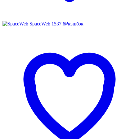
SpaceWeb
1537.6₽
кэшбэк