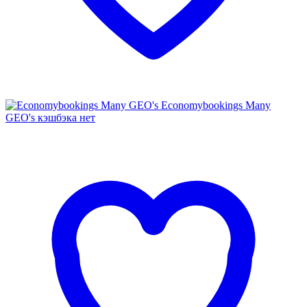
Economybookings Many
GEO's
кэшбэка нет