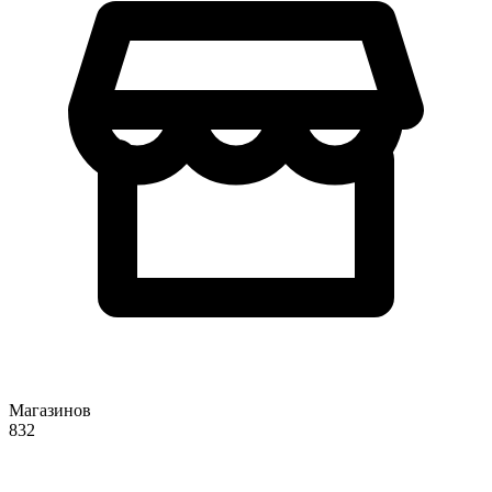
Магазинов
832