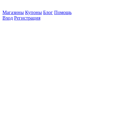
Магазины
Купоны
Блог
Помощь
Вход
Регистрация