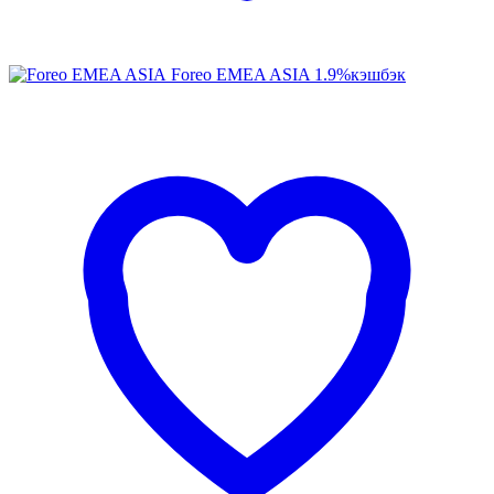
Foreo EMEA ASIA
1.9%
кэшбэк