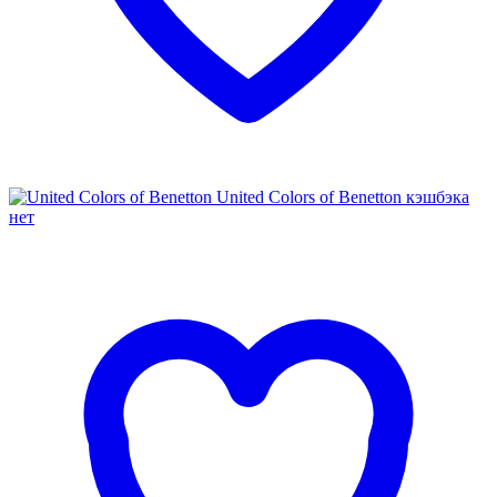
United Colors of Benetton
кэшбэка
нет