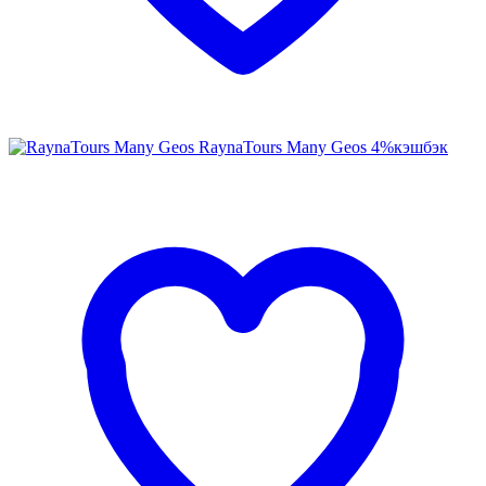
RaynaTours Many Geos
4%
кэшбэк