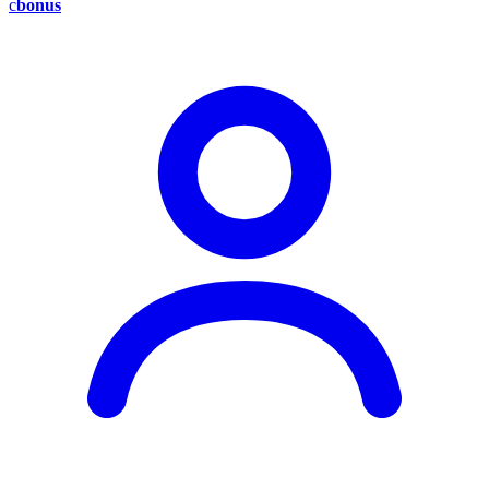
c
bonus